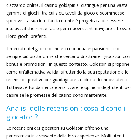
d’azzardo online, il casino goldspin si distingue per una vasta
gamma di giochi, tra cui slot, tavoli da gioco e scommesse
sportive. La sua interfaccia utente è progettata per essere
intuitiva, il che rende facile per i nuovi utenti navigare e trovare
i loro giochi preferiti.
Il mercato del gioco online è in continua espansione, con
sempre più piattaforme che cercano di attrarre i giocatori con
bonus e promozioni. In questo contesto, Goldspin si propone
come un’alternativa valida, sfruttando la sua reputazione e le
recensioni positive per guadagnare la fiducia dei nuovi utenti.
Tuttavia, è fondamentale analizzare le opinioni degli utenti per
capire se le promesse del casino sono mantenute.
Analisi delle recensioni: cosa dicono i
giocatori?
Le recensioni dei giocatori su Goldspin offrono una
panoramica interessante delle loro esperienze. Molti utenti