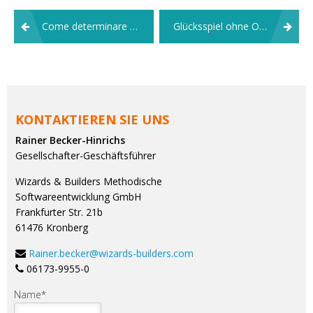
Beitragsnavigation
Come determinare la protezione dei dati dei operatori di scommesse
Glücksspiel ohne OASIS: Sportwetten bei ausländischen Buchmachern legal durchführen
KONTAKTIEREN SIE UNS
Rainer Becker-Hinrichs
Gesellschafter-Geschäftsführer
Wizards & Builders Methodische
Softwareentwicklung GmbH
Frankfurter Str. 21b
61476 Kronberg
Rainer.becker@wizards-builders.com
06173-9955-0
Name
*