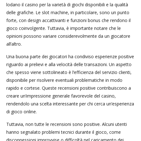
lodano il casino per la varietà di giochi disponibili e la qualità
delle grafiche. Le slot machine, in particolare, sono un punto
forte, con design accattivanti e funzioni bonus che rendono il
gioco coinvolgente. Tuttavia, è importante notare che le
opinioni possono variare considerevolmente da un giocatore
all’altro.
Una buona parte dei giocatori ha condiviso esperienze positive
riguardo ai prelievi e alla velocità delle transazioni. Un aspetto
che spesso viene sottolineato è l’efficienza del servizio clienti,
disponibile per risolvere eventuali problematiche in modo
rapido e cortese. Queste recensioni positive contribuiscono a
creare un’impressione generale favorevole del casino,
rendendolo una scelta interessante per chi cerca un’esperienza
di gioco online.
Tuttavia, non tutte le recensioni sono positive. Alcuni utenti
hanno segnalato problemi tecnici durante il gioco, come
disconnessioni improvvise o difficoltà nel caricamento dei