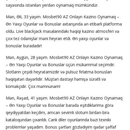
sayəsində istənilən yerdən oynamaq mümkündür.
Mən, Əli, 33 yaşım. Mosbet90 AZ Onlayn Kazino Oynamaq –
Ən Yaxşı Oyunlar və Bonuslar axtarışında ən etibarlı platforma
oldu. Live blackjack masalarındakı həqiqi kazino atmosferi və
çox tez ödənişlər məni heyran etdi. Ən yaxşı oyunlar və
bonuslar buradadır!
Mən, Aygün, 28 yaşım. Mosbet90 AZ Onlayn Kazino Oynamaq
– Ən Yaxşı Oyunlar və Bonuslar üçün mükəmməl seçimdir.
Slotların çeşidi heyrətamizdir və pulsuz fırlatma bonusları
həqiqətən dəyərlidir. Müştəri dəstəyi həmişə sürətli və
köməkçidir. Çox məmnunam!
Mən, Rəşad, 41 yaşım. Mosbet90 AZ Onlayn Kazino Oynamaq
– Ən Yaxşı Oyunlar və Bonuslar barədə eşitdiklərimə görə
qeydiyyatdan keçdim, amcan sevimli slotum birdən-birə
kataloqundan çıxarıldı. Canlı diler oyunlarında bəzi texniki
problemlər yaşadım. Bonus şərtləri gözlədiyim qədər şəffaf