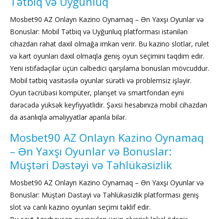
Tətbiq və Uyğunluq
Mosbet90 AZ Onlayn Kazino Oynamaq – Ən Yaxşı Oyunlar və
Bonuslar: Mobil Tətbiq və Uyğunluq platforması istənilən
cihazdan rahat daxil olmağa imkan verir. Bu kazino slotlar, rulet
və kart oyunları daxil olmaqla geniş oyun seçimini təqdim edir.
Yeni istifadəçilər üçün cəlbedici qarşılama bonusları mövcuddur.
Mobil tətbiq vasitəsilə oyunlar sürətli və problemsiz işləyir.
Oyun təcrübəsi kompüter, planşet və smartfondan eyni
dərəcədə yüksək keyfiyyətlidir. Şəxsi hesabınıza mobil cihazdan
da asanlıqla əməliyyatlar aparıla bilər.
Mosbet90 AZ Onlayn Kazino Oynamaq
– Ən Yaxşı Oyunlar və Bonuslar:
Müştəri Dəstəyi və Təhlükəsizlik
Mosbet90 AZ Onlayn Kazino Oynamaq – Ən Yaxşı Oyunlar və
Bonuslar: Müştəri Dəstəyi və Təhlükəsizlik platforması geniş
slot və canlı kazino oyunları seçimi təklif edir.