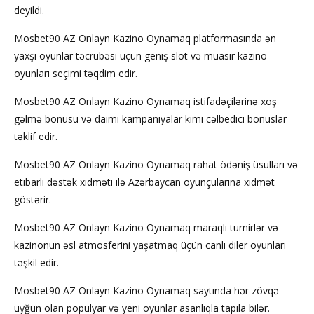
deyildi.
Mosbet90 AZ Onlayn Kazino Oynamaq platformasında ən
yaxşı oyunlar təcrübəsi üçün geniş slot və müasir kazino
oyunları seçimi təqdim edir.
Mosbet90 AZ Onlayn Kazino Oynamaq istifadəçilərinə xoş
gəlmə bonusu və daimi kampaniyalar kimi cəlbedici bonuslar
təklif edir.
Mosbet90 AZ Onlayn Kazino Oynamaq rahat ödəniş üsulları və
etibarlı dəstək xidməti ilə Azərbaycan oyunçularına xidmət
göstərir.
Mosbet90 AZ Onlayn Kazino Oynamaq maraqlı turnirlər və
kazinonun əsl atmosferini yaşatmaq üçün canlı diler oyunları
təşkil edir.
Mosbet90 AZ Onlayn Kazino Oynamaq saytında hər zövqə
uyğun olan populyar və yeni oyunlar asanlıqla tapıla bilər.