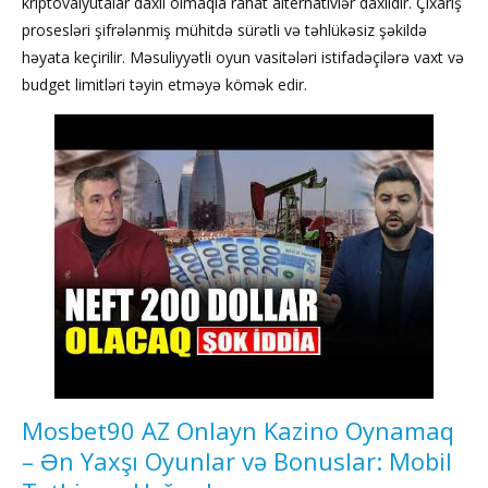
kriptovalyutalar daxil olmaqla rahat alternativlər daxildir. Çıxarış
prosesləri şifrələnmiş mühitdə sürətli və təhlükəsiz şəkildə
həyata keçirilir. Məsuliyyətli oyun vasitələri istifadəçilərə vaxt və
budget limitləri təyin etməyə kömək edir.
Mosbet90 AZ Onlayn Kazino Oynamaq
– Ən Yaxşı Oyunlar və Bonuslar: Mobil