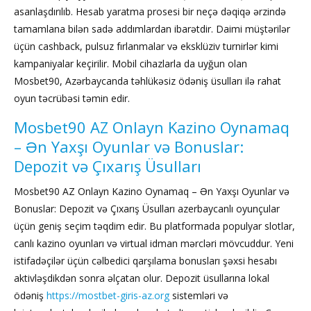
asanlaşdırılıb. Hesab yaratma prosesi bir neçə dəqiqə ərzində
tamamlana bilən sadə addımlardan ibarətdir. Daimi müştərilər
üçün cashback, pulsuz fırlanmalar və eksklüziv turnirlər kimi
kampaniyalar keçirilir. Mobil cihazlarla da uyğun olan
Mosbet90, Azərbaycanda təhlükəsiz ödəniş üsulları ilə rahat
oyun təcrübəsi təmin edir.
Mosbet90 AZ Onlayn Kazino Oynamaq
– Ən Yaxşı Oyunlar və Bonuslar:
Depozit və Çıxarış Üsulları
Mosbet90 AZ Onlayn Kazino Oynamaq – Ən Yaxşı Oyunlar və
Bonuslar: Depozit və Çıxarış Üsulları azerbaycanlı oyunçular
üçün geniş seçim təqdim edir. Bu platformada populyar slotlar,
canlı kazino oyunları və virtual idman mərcləri mövcuddur. Yeni
istifadəçilər üçün cəlbedici qarşılama bonusları şəxsi hesabı
aktivləşdikdən sonra əlçatan olur. Depozit üsullarına lokal
ödəniş
https://mostbet-giris-az.org
sistemləri və