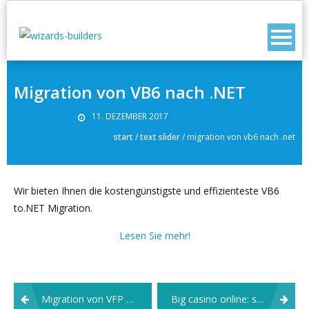
Migration von VB6 nach .NET
11. DEZEMBER 2017
start
/
text slider
/
migration von vb6 nach .net
Wir bieten Ihnen die kostengünstigste und effizienteste VB6
to.NET Migration.
Lesen Sie mehr!
Beitragsnavigation
Migration von VFP nach .NET
Big casino online: strategie per massimizzare le vincite nei giochi di carte