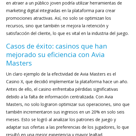
en atraer a un público joven podría utilizar herramientas de
marketing digital integradas en la plataforma para crear
promociones atractivas. Así, no solo se optimizan los
recursos, sino que también se mejora la retención y
satisfacción del cliente, lo que es vital en la industria del juego.
Casos de éxito: casinos que han
mejorado su eficiencia con Avia
Masters
Un claro ejemplo de la efectividad de Avia Masters es el
Casino X, que decidió implementar la plataforma hace un año.
Antes de ello, el casino enfrentaba pérdidas significativas
debido a la falta de información centralizada. Con Avia
Masters, no solo lograron optimizar sus operaciones, sino que
también incrementaron sus ingresos en un 20% en solo seis
meses. Esto se logró al analizar los patrones de juego y
adaptar sus ofertas a las preferencias de los jugadores, lo que
resultó en una mejor experiencia y mayor lealtad.