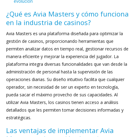
evolución
¿Qué es Avia Masters y cómo funciona
en la industria de casinos?
Avia Masters es una plataforma diseñada para optimizar la
gestión de casinos, proporcionando herramientas que
permiten analizar datos en tiempo real, gestionar recursos de
manera eficiente y mejorar la experiencia del jugador. La
plataforma integra diversas funcionalidades que van desde la
administración de personal hasta la supervisión de las
operaciones diarias. Su diseño intuitivo facilita que cualquier
operador, sin necesidad de ser un experto en tecnología,
pueda sacar el máximo provecho de sus capacidades. Al
utilizar Avia Masters, los casinos tienen acceso a análisis
detallados que les permiten tomar decisiones informadas y
estratégicas.
Las ventajas de implementar Avia