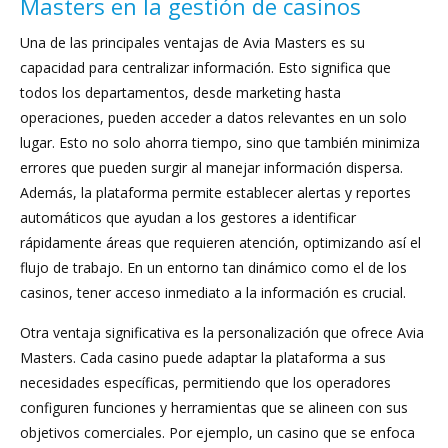
Masters en la gestión de casinos
Una de las principales ventajas de Avia Masters es su
capacidad para centralizar información. Esto significa que
todos los departamentos, desde marketing hasta
operaciones, pueden acceder a datos relevantes en un solo
lugar. Esto no solo ahorra tiempo, sino que también minimiza
errores que pueden surgir al manejar información dispersa.
Además, la plataforma permite establecer alertas y reportes
automáticos que ayudan a los gestores a identificar
rápidamente áreas que requieren atención, optimizando así el
flujo de trabajo. En un entorno tan dinámico como el de los
casinos, tener acceso inmediato a la información es crucial.
Otra ventaja significativa es la personalización que ofrece Avia
Masters. Cada casino puede adaptar la plataforma a sus
necesidades específicas, permitiendo que los operadores
configuren funciones y herramientas que se alineen con sus
objetivos comerciales. Por ejemplo, un casino que se enfoca