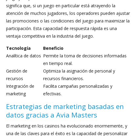
significa que, si un juego en particular está atrayendo la
atención de muchos jugadores, los operadores pueden ajustar
las promociones o las condiciones del juego para maximizar la
participación. Esta capacidad de respuesta rápida es una
ventaja competitiva en la industria del juego.
Tecnología
Beneficio
Analítica de datos
Permite la toma de decisiones informadas
en tiempo real.
Gestión de
Optimiza la asignación de personal y
recursos
recursos financieros.
Integración de
Facilita campañas personalizadas y
marketing
efectivas.
Estrategias de marketing basadas en
datos gracias a Avia Masters
El marketing en los casinos ha evolucionado enormemente, y
una de las claves para el éxito es la capacidad de personalizar