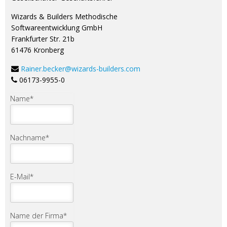
Wizards & Builders Methodische
Softwareentwicklung GmbH
Frankfurter Str. 21b
61476 Kronberg
Rainer.becker@wizards-builders.com
06173-9955-0
Name
*
Nachname
*
E-Mail
*
Name der Firma
*