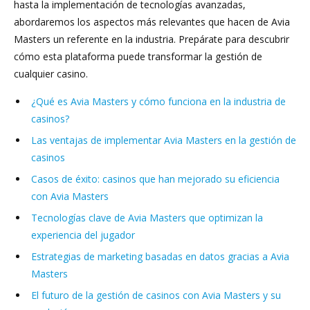
hasta la implementación de tecnologías avanzadas,
abordaremos los aspectos más relevantes que hacen de Avia
Masters un referente en la industria. Prepárate para descubrir
cómo esta plataforma puede transformar la gestión de
cualquier casino.
¿Qué es Avia Masters y cómo funciona en la industria de
casinos?
Las ventajas de implementar Avia Masters en la gestión de
casinos
Casos de éxito: casinos que han mejorado su eficiencia
con Avia Masters
Tecnologías clave de Avia Masters que optimizan la
experiencia del jugador
Estrategias de marketing basadas en datos gracias a Avia
Masters
El futuro de la gestión de casinos con Avia Masters y su