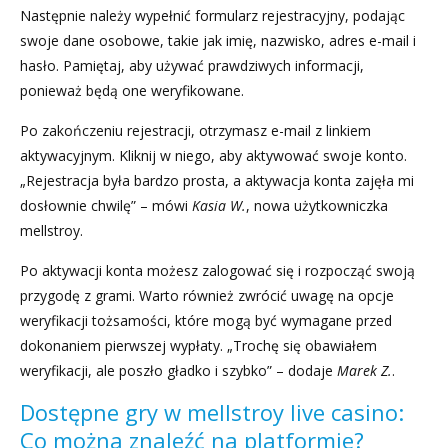
Następnie należy wypełnić formularz rejestracyjny, podając
swoje dane osobowe, takie jak imię, nazwisko, adres e-mail i
hasło. Pamiętaj, aby używać prawdziwych informacji,
ponieważ będą one weryfikowane.
Po zakończeniu rejestracji, otrzymasz e-mail z linkiem
aktywacyjnym. Kliknij w niego, aby aktywować swoje konto.
„Rejestracja była bardzo prosta, a aktywacja konta zajęła mi
dosłownie chwilę” – mówi
Kasia W.
, nowa użytkowniczka
mellstroy.
Po aktywacji konta możesz zalogować się i rozpocząć swoją
przygodę z grami. Warto również zwrócić uwagę na opcje
weryfikacji tożsamości, które mogą być wymagane przed
dokonaniem pierwszej wypłaty. „Trochę się obawiałem
weryfikacji, ale poszło gładko i szybko” – dodaje
Marek Z.
.
Dostępne gry w mellstroy live casino:
Co można znaleźć na platformie?