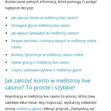
dostarczenie pełnych informacji, które pomogą Ci podjąć
najlepsze decyzje.
Jak założyć konto w mellstroy live casino?
Dostępne gry w mellstroy live casino
Jak wpłacić pieniądze do mellstroy casino?
Bezpieczeństwo i ochrona danych w mellstroy online
casino
Bonusy i promocje w mellstroy casino online
Opinie graczy o mellstroy live casino
Często zadawane pytania o mellstroy game
Jak założyć konto w mellstroy live
casino? To proste i szybkie!
Rejestracja w mellstroy live casino to proces, który trwa
zaledwie kilka minut. Aby rozpocząć, wystarczy odwiedzić
stronę
mellstroy game
i kliknąć przycisk „Zarejestruj się”.