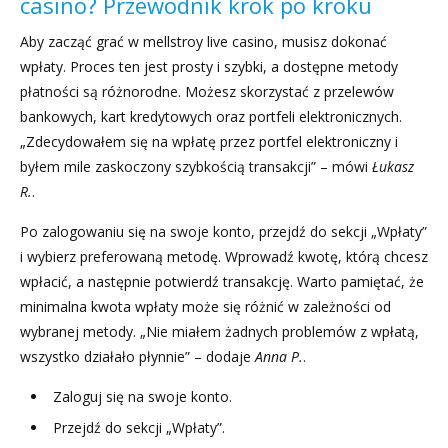
casino? Przewodnik krok po kroku
Aby zacząć grać w mellstroy live casino, musisz dokonać
wpłaty. Proces ten jest prosty i szybki, a dostępne metody
płatności są różnorodne. Możesz skorzystać z przelewów
bankowych, kart kredytowych oraz portfeli elektronicznych.
„Zdecydowałem się na wpłatę przez portfel elektroniczny i
byłem mile zaskoczony szybkością transakcji” – mówi
Łukasz
R.
.
Po zalogowaniu się na swoje konto, przejdź do sekcji „Wpłaty”
i wybierz preferowaną metodę. Wprowadź kwotę, którą chcesz
wpłacić, a następnie potwierdź transakcję. Warto pamiętać, że
minimalna kwota wpłaty może się różnić w zależności od
wybranej metody. „Nie miałem żadnych problemów z wpłatą,
wszystko działało płynnie” – dodaje
Anna P.
.
Zaloguj się na swoje konto.
Przejdź do sekcji „Wpłaty”.