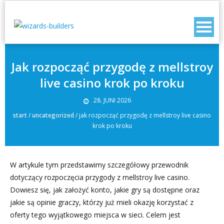
Jak rozpocząć przygodę z mellstroy
live casino krok po kroku
28. JUNI 2026
start
/
uncategorized
/
jak rozpocząć przygodę z mellstroy live casino
krok po kroku
W artykule tym przedstawimy szczegółowy przewodnik
dotyczący rozpoczęcia przygody z mellstroy live casino.
Dowiesz się, jak założyć konto, jakie gry są dostępne oraz
jakie są opinie graczy, którzy już mieli okazję korzystać z
oferty tego wyjątkowego miejsca w sieci. Celem jest