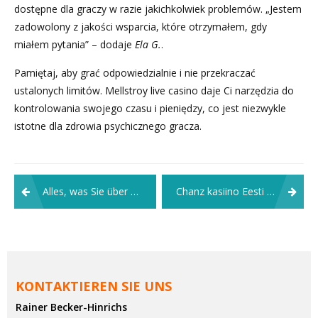
dostępne dla graczy w razie jakichkolwiek problemów. „Jestem
zadowolony z jakości wsparcia, które otrzymałem, gdy
miałem pytania” – dodaje
Ela G.
.
Pamiętaj, aby grać odpowiedzialnie i nie przekraczać
ustalonych limitów. Mellstroy live casino daje Ci narzędzia do
kontrolowania swojego czasu i pieniędzy, co jest niezwykle
istotne dla zdrowia psychicznego gracza.
Beitragsnavigation
Alles, was Sie über das Spielen bei Betico Casino wissen müssen
Chanz kasiino Eesti mängijatele pakub mitmekesist mänguvalikut ja boonuseid
KONTAKTIEREN SIE UNS
Rainer Becker-Hinrichs