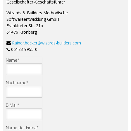
Gesellschafter-Geschäftsführer
Wizards & Builders Methodische
Softwareentwicklung GmbH
Frankfurter Str. 21b
61476 Kronberg
Rainer.becker@wizards-builders.com
06173-9955-0
Name
*
Nachname
*
E-Mail
*
Name der Firma
*