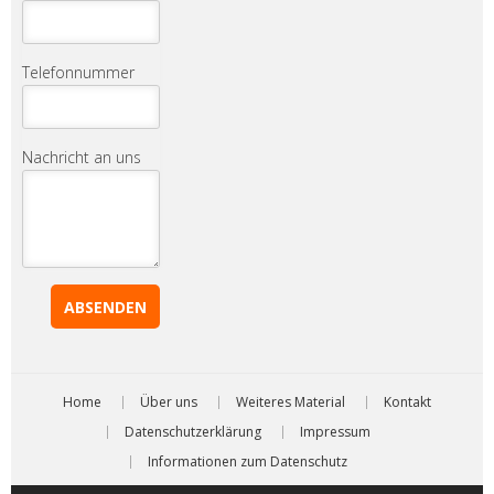
Telefonnummer
Nachricht an uns
Home
Über uns
Weiteres Material
Kontakt
Datenschutzerklärung
Impressum
Informationen zum Datenschutz