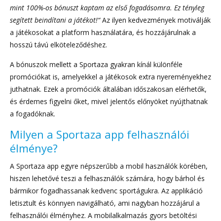
mint 100%-os bónuszt kaptam az első fogadásomra. Ez tényleg
segített beindítani a játékot!“
Az ilyen kedvezmények motiválják
a játékosokat a platform használatára, és hozzájárulnak a
hosszú távú elköteleződéshez.
A bónuszok mellett a Sportaza gyakran kínál különféle
promóciókat is, amelyekkel a játékosok extra nyereményekhez
juthatnak. Ezek a promóciók általában időszakosan elérhetők,
és érdemes figyelni őket, mivel jelentős előnyöket nyújthatnak
a fogadóknak.
Milyen a Sportaza app felhasználói
élménye?
A Sportaza app egyre népszerűbb a mobil használók körében,
hiszen lehetővé teszi a felhasználók számára, hogy bárhol és
bármikor fogadhassanak kedvenc sportágukra. Az applikáció
letisztult és könnyen navigálható, ami nagyban hozzájárul a
felhasználói élményhez. A mobilalkalmazás gyors betöltési