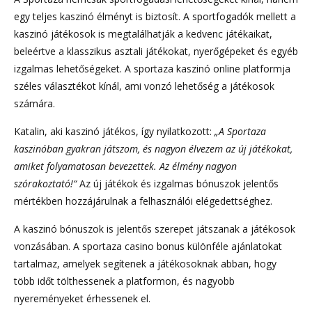
egy teljes kaszinó élményt is biztosít. A sportfogadók mellett a
kaszinó játékosok is megtalálhatják a kedvenc játékaikat,
beleértve a klasszikus asztali játékokat, nyerőgépeket és egyéb
izgalmas lehetőségeket. A sportaza kaszinó online platformja
széles választékot kínál, ami vonzó lehetőség a játékosok
számára.
Katalin, aki kaszinó játékos, így nyilatkozott:
„A Sportaza
kaszinóban gyakran játszom, és nagyon élvezem az új játékokat,
amiket folyamatosan bevezettek. Az élmény nagyon
szórakoztató!“
Az új játékok és izgalmas bónuszok jelentős
mértékben hozzájárulnak a felhasználói elégedettséghez.
A kaszinó bónuszok is jelentős szerepet játszanak a játékosok
vonzásában. A sportaza casino bonus különféle ajánlatokat
tartalmaz, amelyek segítenek a játékosoknak abban, hogy
több időt tölthessenek a platformon, és nagyobb
nyereményeket érhessenek el.