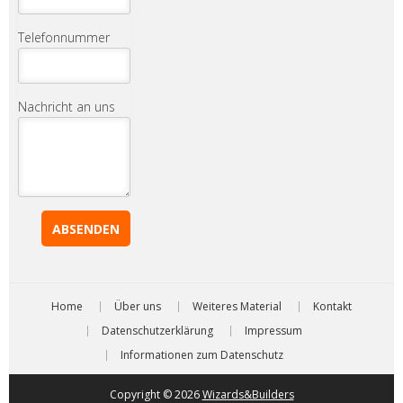
Telefonnummer
Nachricht an uns
Home
Über uns
Weiteres Material
Kontakt
Datenschutzerklärung
Impressum
Informationen zum Datenschutz
Copyright © 2026
Wizards&Builders