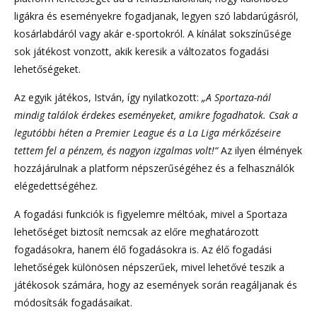
ligákra és eseményekre fogadjanak, legyen szó labdarúgásról,
kosárlabdáról vagy akár e-sportokról. A kínálat sokszínűsége
sok játékost vonzott, akik keresik a változatos fogadási
lehetőségeket.
Az egyik játékos, István, így nyilatkozott:
„A Sportaza-nál
mindig találok érdekes eseményeket, amikre fogadhatok. Csak a
legutóbbi héten a Premier League és a La Liga mérkőzéseire
tettem fel a pénzem, és nagyon izgalmas volt!“
Az ilyen élmények
hozzájárulnak a platform népszerűségéhez és a felhasználók
elégedettségéhez.
A fogadási funkciók is figyelemre méltóak, mivel a Sportaza
lehetőséget biztosít nemcsak az előre meghatározott
fogadásokra, hanem élő fogadásokra is. Az élő fogadási
lehetőségek különösen népszerűek, mivel lehetővé teszik a
játékosok számára, hogy az események során reagáljanak és
módosítsák fogadásaikat.