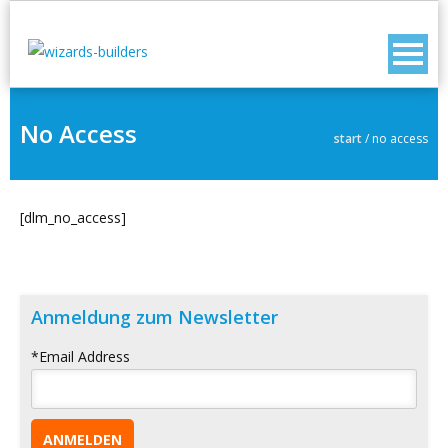
No Access
start
/
no access
[dlm_no_access]
Anmeldung zum Newsletter
*
Email Address