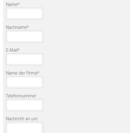
Name
*
Nachname
*
E-Mail
*
Name der Firma
*
Telefonnummer
Nachricht an uns