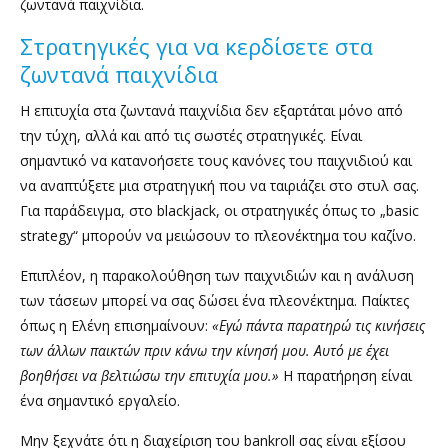
ζωντανά παιχνίδια.
Στρατηγικές για να κερδίσετε στα
ζωντανά παιχνίδια
Η επιτυχία στα ζωντανά παιχνίδια δεν εξαρτάται μόνο από
την τύχη, αλλά και από τις σωστές στρατηγικές. Είναι
σημαντικό να κατανοήσετε τους κανόνες του παιχνιδιού και
να αναπτύξετε μια στρατηγική που να ταιριάζει στο στυλ σας.
Για παράδειγμα, στο blackjack, οι στρατηγικές όπως το „basic
strategy“ μπορούν να μειώσουν το πλεονέκτημα του καζίνο.
Επιπλέον, η παρακολούθηση των παιχνιδιών και η ανάλυση
των τάσεων μπορεί να σας δώσει ένα πλεονέκτημα. Παίκτες
όπως η Ελένη επισημαίνουν:
«Εγώ πάντα παρατηρώ τις κινήσεις
των άλλων παικτών πριν κάνω την κίνησή μου. Αυτό με έχει
βοηθήσει να βελτιώσω την επιτυχία μου.»
Η παρατήρηση είναι
ένα σημαντικό εργαλείο.
Μην ξεχνάτε ότι η διαχείριση του bankroll σας είναι εξίσου