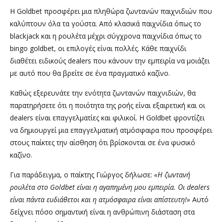
Η Goldbet προσφέρει μια πληθώρα ζωντανών παιχνιδιών που
καλύπτουν όλα τα γούστα. Από κλασικά παιχνίδια όπως το
blackjack και η ρουλέτα μέχρι σύγχρονα παιχνίδια όπως το
bingo goldbet, οι επιλογές είναι πολλές. Κάθε παιχνίδι
διαθέτει ειδικούς dealers που κάνουν την εμπειρία να μοιάζει
με αυτό που θα βρείτε σε ένα πραγματικό καζίνο.
Καθώς εξερευνάτε την ενότητα ζωντανών παιχνιδιών, θα
παρατηρήσετε ότι η ποιότητα της ροής είναι εξαιρετική και οι
dealers είναι επαγγελματίες και φιλικοί. Η Goldbet φροντίζει
να δημιουργεί μια επαγγελματική ατμόσφαιρα που προσφέρει
στους παίκτες την αίσθηση ότι βρίσκονται σε ένα φυσικό
καζίνο.
Για παράδειγμα, ο παίκτης Γιώργος δήλωσε:
«Η ζωντανή
ρουλέτα στο Goldbet είναι η αγαπημένη μου εμπειρία. Οι dealers
είναι πάντα ευδιάθετοι και η ατμόσφαιρα είναι απίστευτη!»
Αυτό
δείχνει πόσο σημαντική είναι η ανθρώπινη διάσταση στα