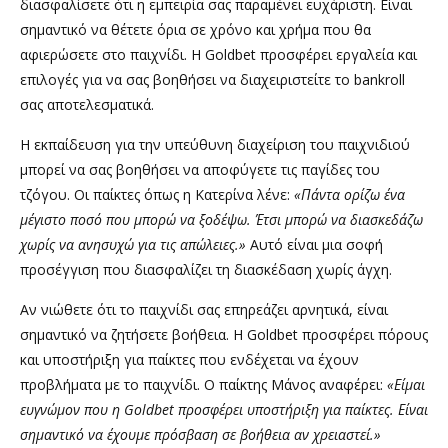
διασφαλίσετε ότι η εμπειρία σας παραμένει ευχάριστη. Είναι
σημαντικό να θέτετε όρια σε χρόνο και χρήμα που θα
αφιερώσετε στο παιχνίδι. Η Goldbet προσφέρει εργαλεία και
επιλογές για να σας βοηθήσει να διαχειριστείτε το bankroll
σας αποτελεσματικά.
Η εκπαίδευση για την υπεύθυνη διαχείριση του παιχνιδιού
μπορεί να σας βοηθήσει να αποφύγετε τις παγίδες του
τζόγου. Οι παίκτες όπως η Κατερίνα λένε:
«Πάντα ορίζω ένα
μέγιστο ποσό που μπορώ να ξοδέψω. Έτσι μπορώ να διασκεδάζω
χωρίς να ανησυχώ για τις απώλειες.»
Αυτό είναι μια σοφή
προσέγγιση που διασφαλίζει τη διασκέδαση χωρίς άγχη.
Αν νιώθετε ότι το παιχνίδι σας επηρεάζει αρνητικά, είναι
σημαντικό να ζητήσετε βοήθεια. Η Goldbet προσφέρει πόρους
και υποστήριξη για παίκτες που ενδέχεται να έχουν
προβλήματα με το παιχνίδι. Ο παίκτης Μάνος αναφέρει:
«Είμαι
ευγνώμον που η Goldbet προσφέρει υποστήριξη για παίκτες. Είναι
σημαντικό να έχουμε πρόσβαση σε βοήθεια αν χρειαστεί.»