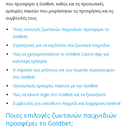
που προσφέρει η Goldbet, καθώς και τις προσωπικές
εμπειρίες παικτών που μοιράστηκαν τις προτιμήσεις και τις
συμβουλές τους.
Ποιες επιλογές ζωντανών παιχνιδιών προσφέρει το
Goldbet;
Στρατηγικές για να κερδίσετε στα ζωντανά παιχνίδια
Πώς να χρησιμοποιήσετε το Goldbet Casino App για
καλύτερη εμπειρία
Η σημασία των μπόνους και των δωρεάν περιστροφών
στο Goldbet
Προσωπικές εμπειρίες παικτών με την Goldbet
Πώς να κάνετε login στο Goldbet και να ξεκινήσετε
Συμβουλές για υπεύθυνο παιχνίδι και διαχείριση bankroll
Ποιες επιλογές ζωντανών παιχνιδιών
προσφέρει το Goldbet;